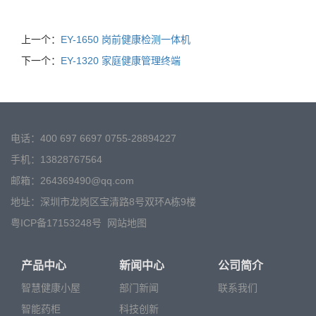
上一个：
EY-1650 岗前健康检测一体机
下一个：
EY-1320 家庭健康管理终端
电话：400 697 6697 0755-28894227
手机：13828767564
邮箱：264369490@qq.com
地址：深圳市龙岗区宝清路8号双环A栋9楼
粤ICP备17153248号
网站地图
产品中心
新闻中心
公司简介
智慧健康小屋
部门新闻
联系我们
智能药柜
科技创新