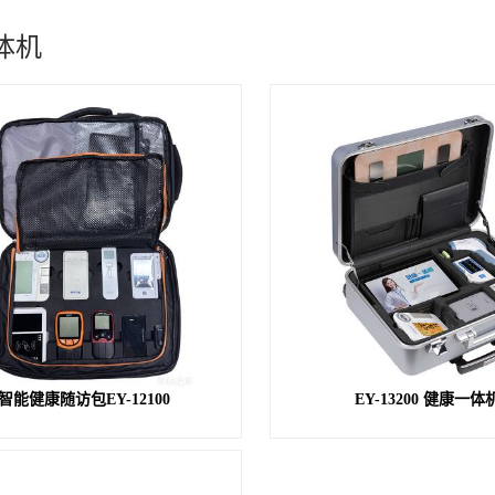
体机
智能健康随访包EY-12100
EY-13200 健康一体