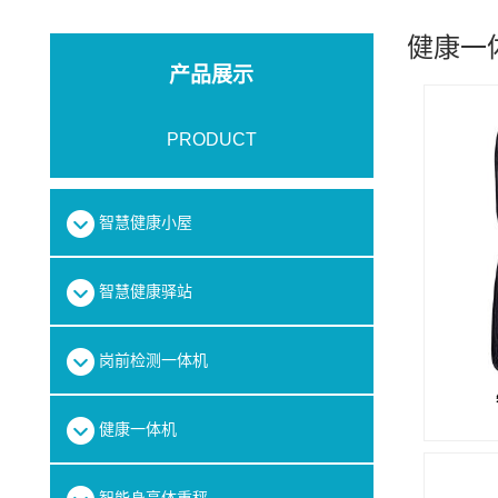
健康一
产品展示
PRODUCT
智慧健康小屋
智慧健康驿站
岗前检测一体机
健康一体机