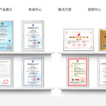
产品展示
新闻中心
解决方案
视频中心