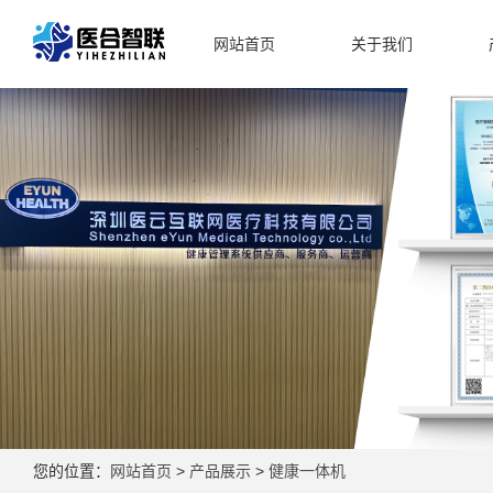
网站首页
关于我们
您的位置：
网站首页
>
产品展示
>
健康一体机