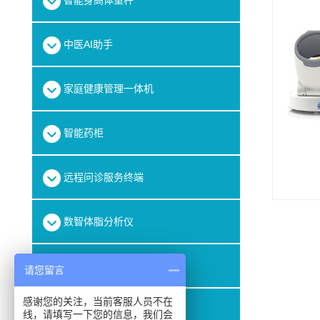
智能身高体重秤
中医AI助手
家庭健康管理一体机
智能药柜
远程问诊服务终端
数智体脂分析仪
腕式电子血压计
请您留言
感谢您的关注，当前客服人员不在
公卫数据采集系统
线，请填写一下您的信息，我们会