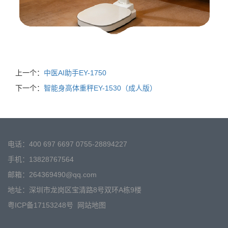
上一个：
中医AI助手EY-1750
下一个：
智能身高体重秤EY-1530（成人版）
电话：400 697 6697 0755-28894227
手机：13828767564
邮箱：264369490@qq.com
地址：深圳市龙岗区宝清路8号双环A栋9楼
粤ICP备17153248号
网站地图