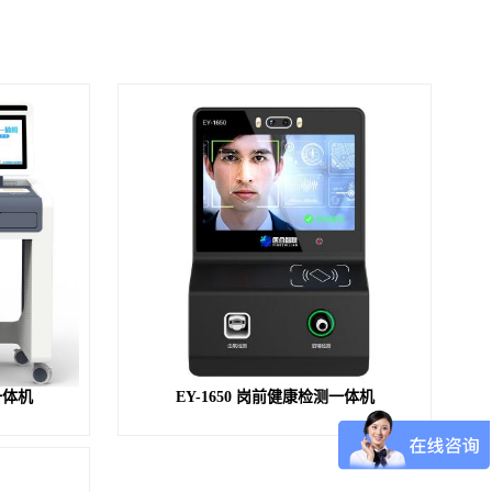
一体机
EY-1650 岗前健康检测一体机