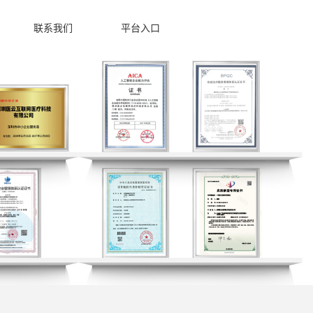
联系我们
平台入口