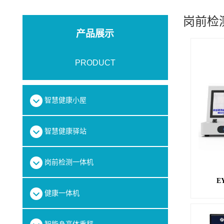
岗前检
产品展示
PRODUCT
智慧健康小屋
智慧健康驿站
岗前检测一体机
E
健康一体机