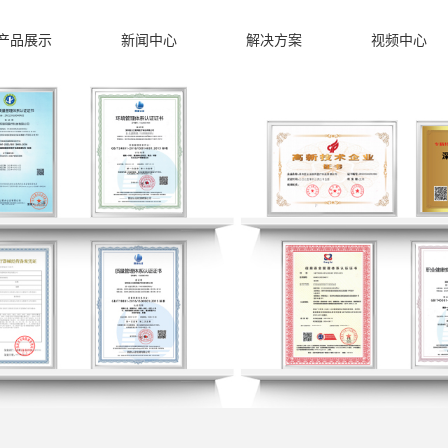
产品展示
新闻中心
解决方案
视频中心