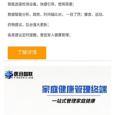
智能连接检测设备，快捷引导，使用简便；
数据智能分析，趋势，时间轴比对， 一目了然；膳食、运动、
药物建议，后台强大更新；
各类建议定时提醒，督促家人健康管理；
了解详情