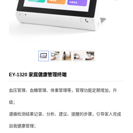
EY-1320 家庭健康管理终端
血压管理、血糖管理、体重管理等，管理功能定期增加，升
级；
遵循检测结果记录、分析、建议、提醒的步骤，引导家人完成
自我健康管理；