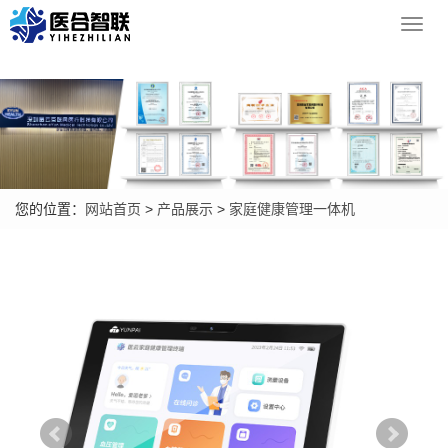
Toggl
navig
您的位置：
网站首页
>
产品展示
>
家庭健康管理一体机