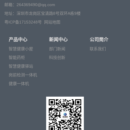
邮箱：264369490@qq.com
地址：深圳市龙岗区宝清路8号双环A栋9楼
粤ICP备17153248号
网站地图
产品中心
新闻中心
公司简介
智慧健康小屋
部门新闻
联系我们
智能药柜
科技创新
智慧健康驿站
岗前检测一体机
健康一体机