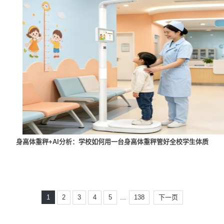
身高体重秤+AI分析：学校如何用一台身高体重秤管好全校学生体质
...
1
2
3
4
5
138
下一页