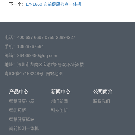
下一个：
EY-1660 岗前健康检查一体机
电话：400 697 6697 0755-28894227
手机：13828767564
邮箱：264369490@qq.com
地址：深圳市龙岗区宝清路8号双环A栋9楼
粤ICP备17153248号
网站地图
产品中心
新闻中心
公司简介
智慧健康小屋
部门新闻
联系我们
智能药柜
科技创新
智慧健康驿站
岗前检测一体机